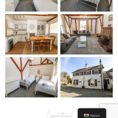
Cymdeithasol
Welsh