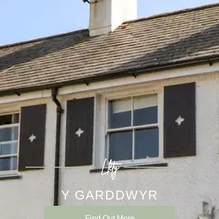
Llety
Y GARDDWYR
Find Out More