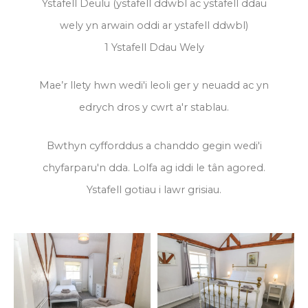
Ystafell Deulu (ystafell ddwbl ac ystafell ddau
wely yn arwain oddi ar ystafell ddwbl)
1 Ystafell Ddau Wely
Mae’r llety hwn wedi'i leoli ger y neuadd ac yn
edrych dros y cwrt a'r stablau.
Bwthyn cyfforddus a chanddo gegin wedi'i
chyfarparu'n dda. Lolfa ag iddi le tân agored.
Ystafell gotiau i lawr grisiau.