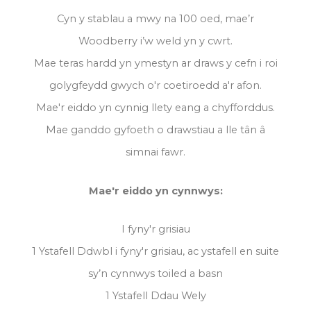
Cyn y stablau a mwy na 100 oed, mae’r
Woodberry i’w weld yn y cwrt.
Mae teras hardd yn ymestyn ar draws y cefn i roi
golygfeydd gwych o'r coetiroedd a'r afon.
Mae'r eiddo yn cynnig llety eang a chyfforddus.
Mae ganddo gyfoeth o drawstiau a lle tân â
simnai fawr.
Mae'r eiddo yn cynnwys:
I fyny'r grisiau
1 Ystafell Ddwbl i fyny'r grisiau, ac ystafell en suite
sy’n cynnwys toiled a basn
1 Ystafell Ddau Wely