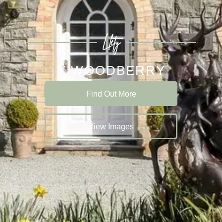
Llety
Y WOODBERRY
Find Out More
View Images