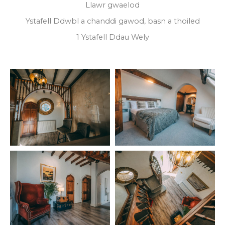
Llawr gwaelod
Ystafell Ddwbl a chanddi gawod, basn a thoiled
1 Ystafell Ddau Wely